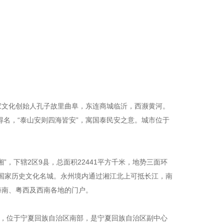
；
家文化创始人孔子故里曲阜，东连商城临沂，西濒黄河。
而得名，“泰山安则四海皆安”，寓国泰民安之意。城市位于
，下辖2区9县，总面积22441平方千米，地势三面环
市、国家历史文化名城。永州境内通过湘江北上可抵长江，南
海南、粤西及西南各地的门户。
”，位于宁夏回族自治区南部，是宁夏回族自治区副中心