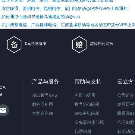
云立方天津、河源、惠州、秦皇岛adsl动态拨号vps上新通知！
廊坊联通、衢州电信、昆明电信、厦门电信动态IP拨号VPS上新通知!
如何通过性能测试选择高速稳定的动态vps
四川成都电信、广西桂林电信、江苏盐城移动等地区动态IP拨号VPS上新
0元快速备案
故障赔付时长
产品与服务
帮助与支持
云立方
公司
9
动态拨号VPS
注册与购买
公司简介
服务器租用
拨号VPS问题
发展历程
大客户咨询
VPS主机问题
联系我们
服务器租用问题
代理加盟
代理问题
新闻动态