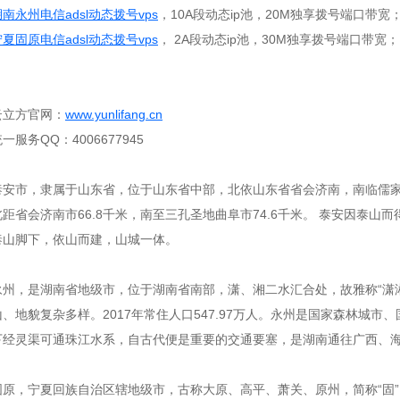
湖南永州电信adsl动态拨号vps
，10A段动态ip池，20M独享拨号端口带宽
宁夏固原电信adsl动态拨号vps
， 2A段动态ip池，30M独享拨号端口带宽；
云立方官网：
www.yunlifang.cn
一服务QQ：4006677945
泰安市，隶属于山东省，位于山东省中部，北依山东省省会济南，南临儒
北距省会济南市66.8千米，南至三孔圣地曲阜市74.6千米。 泰安因泰山
泰山脚下，依山而建，山城一体。
永州，是湖南省地级市，位于湖南省南部，潇、湘二水汇合处，故雅称“潇湘”
山、地貌复杂多样。2017年常住人口547.97万人。永州是国家森林城
下经灵渠可通珠江水系，自古代便是重要的交通要塞，是湖南通往广西、
固原，宁夏回族自治区辖地级市，古称大原、高平、萧关、原州，简称“固