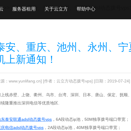
闻
>> 泰安、重庆、池州、永州、宁夏等adsl动态拨号vp
云
服务器租用
关于云立方
帮助中心
泰安、重庆、池州、永州、宁夏等
机上新通知！
源：www.yunlifang.cn]
[作者：云立方动态拨号vps]
[日期：2019-07-24]
继上线赤壁、上饶、衢州、乌市、台湾、深圳、日本、唐山、保定、抚顺、
继续隆重推出深圳电信等优质地区.
山东泰安联通adsl动态拨号vps
，6A段动态ip池，50M独享拨号端口带宽；
庆电信adsl动态拨号vps
，2A段动态ip池，40M独享拨号端口带宽；