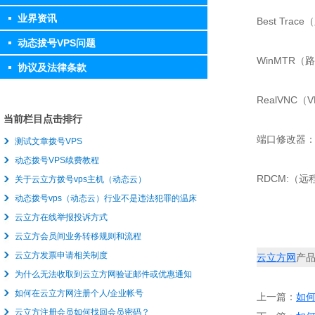
业界资讯
Best Tra
动态拔号VPS问题
WinMTR
协议及法律条款
RealVNC
当前栏目点击排行
端口修改器
测试文章拨号VPS
动态拨号VPS续费教程
RDCM:（
关于云立方拨号vps主机（动态云）
动态拨号vps（动态云）行业不是违法犯罪的温床
云立方在线举报投诉方式
云立方会员间业务转移规则和流程
云立方发票申请相关制度
云立方网
产
为什么无法收取到云立方网验证邮件或优惠通知
如何在云立方网注册个人/企业帐号
上一篇：
如何
云立方注册会员如何找回会员密码？