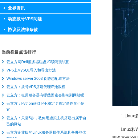
业界资讯
动态拔号VPS问题
协议及法律条款
当前栏目点击排行
云立方网Dell服务器磁盘I/O读写测试图
VPS上MySQL导入和导出方法
Windows server 2003 伪静态配置方法
云立方：拨号VPS搭建代理IP池教程
云立方：租用服务器有哪些因素会影响到网站呢
云立方：Python获取IP不稳定？肯定是你贪小便
宜
1.Linu
云立方：只需5步，教你用虚拟主机搭建出属于自
己的网站
Linux
云立方企业版的Linux服务器操作系统具备哪些优
现多系统的引