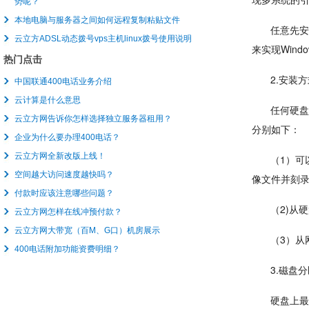
势呢？
本地电脑与服务器之间如何远程复制粘贴文件
任意先安装
云立方ADSL动态拨号vps主机linux拨号使用说明
来实现Win
热门点击
2.安装
中国联通400电话业务介绍
云计算是什么意思
任何硬盘
云立方网告诉你怎样选择独立服务器租用？
分别如下：
企业为什么要办理400电话？
云立方网全新改版上线！
（1）可
空间越大访问速度越快吗？
像文件并刻录
付款时应该注意哪些问题？
（2)从
云立方网怎样在线冲预付款？
云立方网大带宽（百M、G口）机房展示
（3）从
400电话附加功能资费明细？
3.磁盘
硬盘上最