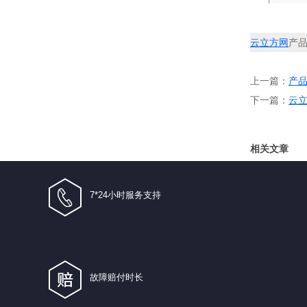
云立方网
产
上一篇：
产
下一篇：
云立
相关文章
7*24小时服务支持
故障赔付时长