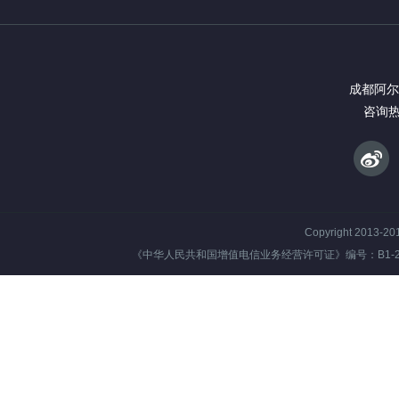
成都阿尔
咨询热线
Copyright 2013-
《中华人民共和国增值电信业务经营许可证》编号：B1-20181