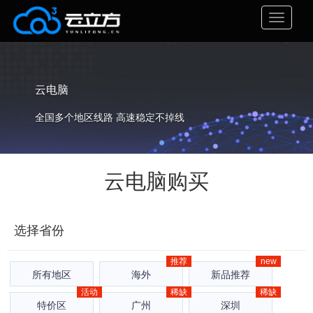
云电脑
全国多个地区线路 高速稳定不掉线
适用于区块链、分布式监控、人工智能、大数据、门
云电脑
购买
户旅游票务、云电脑等运用部署
选择省份
推荐
new
所有地区
海外
新品推荐
活动
稀缺
稀缺
严禁违规代理ip 、 匿名ip、 违规爬虫、 薅羊毛、
特价区
广州
深圳